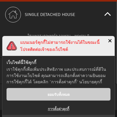
SINGLE DETACHED HOUSE
โฮมเพลส เดอะพาร์ค วงแหวน - พระราม 9
โฮมเพลส วงแหวนรัตนาธิเบศร์
แบนเนอร์คุกกี้ไม่สามารถใช้งานได้ในขณะนี้
โฮมเพลส เดอะพาร์ค ราชพฤกษ์ - รัตนาธิเบศร์
โปรดติดต่อเจ้าของเว็ปไซต์
เว็บไซต์นี้ใช้คุกกี้
เราใช้คุกกี้เพื่อเพิ่มประสิทธิภาพ และประสบการณ์ที่ดีใน
TOWNHOME/SHOP HOUSE
การใช้งานเว็บไซต์ คุณสามารถเลือกตั้งค่าความยินยอม
การใช้คุกกี้ได้ โดยคลิก "การตั้งค่าคุกกี้"
นโยบายคุกกี้
ยอมรับทั้งหมด
CONDOMINIUM
การตั้งค่าคุกกี้
Privacy Policy